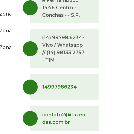
R.Pernambuco
1446 Centro - ,
 Zona
Conchas - - S.P.
 Zona
(14) 99798.6234-
Vivo / Whatsapp
 Zona
// (14) 98133 2757
- TIM
14997986234
contato2@ifazen
das.com.br