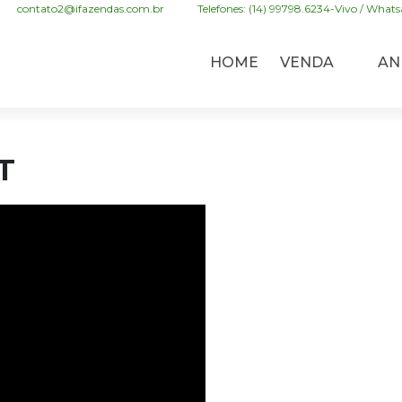
contato2@ifazendas.com.br
Telefones: (14) 99798.6234-Vivo / Whatsa
HOME
VENDA
AN
T