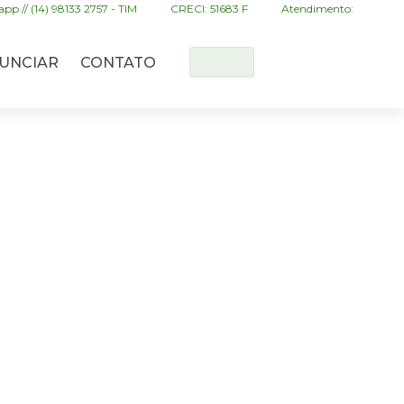
pp // (14) 98133 2757 - TIM
CRECI: 51683 F
Atendimento:
UNCIAR
CONTATO