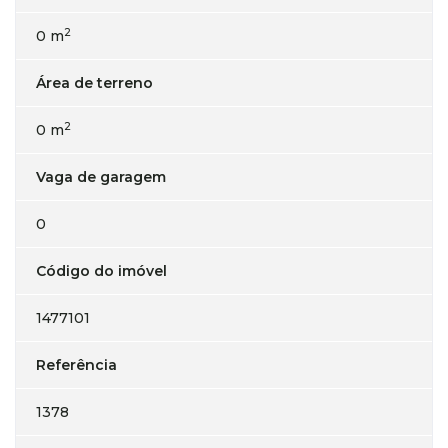
2
0 m
Área de terreno
2
0 m
Vaga de garagem
0
Código do imóvel
1477101
Referência
1378