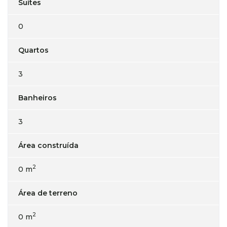
Suítes
0
Quartos
3
Banheiros
3
Área construída
2
0 m
Área de terreno
2
0 m