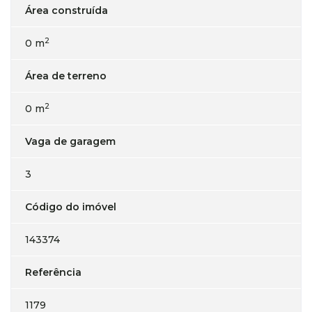
Área construída
2
0 m
Área de terreno
2
0 m
Vaga de garagem
3
Código do imóvel
143374
Referência
1179