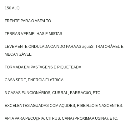
150 ALQ.
FRENTE PARA O ASFALTO.
TERRAS VERMELHAS E MISTAS.
LEVEMENTE ONDULADA CAINDO PARA AS águaS, TRATORÁVEL E
MECANIZÁVEL.
FORMADA EM PASTAGENS E PIQUETEADA
CASA SEDE, ENERGIA ELéTRICA.
3 CASAS FUNCIONÁRIOS, CURRAL, BARRACãO, ETC.
EXCELENTES AGUADAS COM AÇUDES, RIBEIRãO E NASCENTES.
APTA PARA PECUçRIA, CITRUS, CANA (PROXIMA A USINA), ETC.