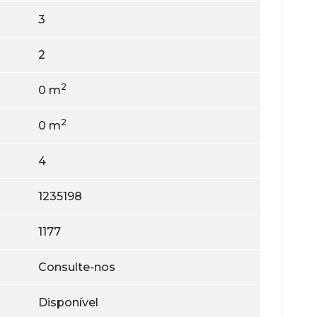
3
2
2
0 m
2
0 m
4
1235198
1177
Consulte-nos
Disponível