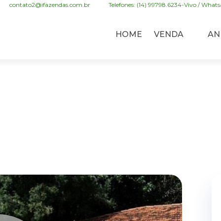
contato2@ifazendas.com.br
Telefones: (14) 99798.6234-Vivo / Whatsa
HOME
VENDA
AN