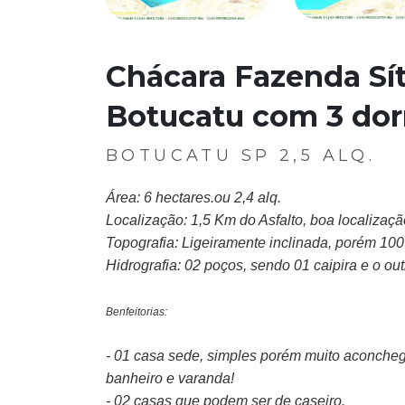
Chácara Fazenda Sí
Botucatu com 3 dor
BOTUCATU SP 2,5 ALQ.
Área:
6 hectares.ou 2,4 alq.
Localização:
1,5 Km do Asfalto, boa localizaç
Topografia:
Ligeiramente inclinada, porém 10
Hidrografia:
02 poços, sendo 01 caipira e o ou
Benfeitorias:
- 01 casa sede, simples porém muito aconchega
banheiro e varanda!
- 02 casas que podem ser de caseiro.