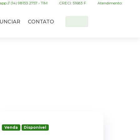
pp // (14) 98133 2757 - TIM
CRECI: 51683 F
Atendimento:
UNCIAR
CONTATO
Venda
Disponível